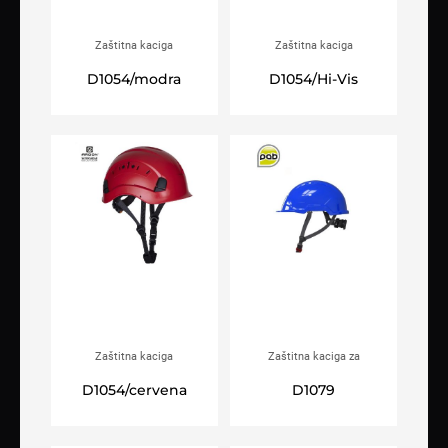
Zaštitna kaciga
Zaštitna kaciga
ARDON®PrimeGuard plava
ARDON®PrimeGuard Hi-Viz
D1054/modra
D1054/Hi-Vis
Zaštitna kaciga
Zaštitna kaciga za
ARDON®PrimeGuard crvena
električare PAB WH1-C plava
D1054/cervena
D1079