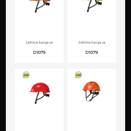
Zaštitna kaciga za
Zaštitna kaciga za
električare PAB WH1-C
električare PAB WH1-C Hi-viz
D1079
D1079
Narančasta