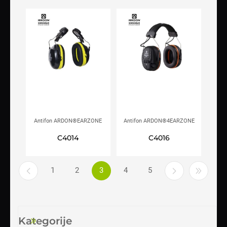
Antifon ARDON®EARZONE
Antifon ARDON®4EARZONE
X801
PRO C
C4014
C4016
1
2
3
4
5
Kategorije