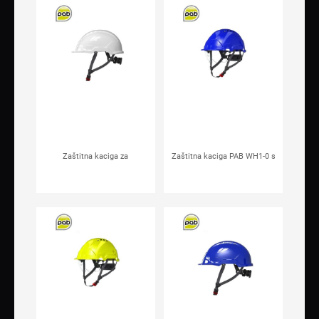
Zaštitna kaciga za
Zaštitna kaciga PAB WH1-0 s
električare PAB WH1-C bijela
integriranim vizirom plava