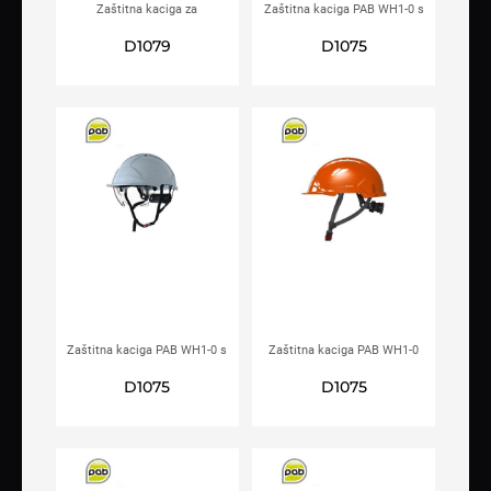
Zaštitna kaciga za
Zaštitna kaciga PAB WH1-0 s
električare PAB WH1-C
integriranim vizirom
D1079
D1075
crvena
narančasta
Zaštitna kaciga PAB WH1-0 s
Zaštitna kaciga PAB WH1-0
integriranim vizirom bijela
narančasta
D1075
D1075