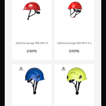
Zaštitna kaciga PAB WH1-0
Zaštitna kaciga PAB WH1-0 s
crvena
integriranim vizirom crvena
D1075
D1076