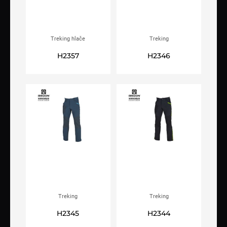
Treking hlače
Treking
ženskeARDON®ULTRITE®
hlačeARDON®ULTRITE® GO!
H2357
H2346
GO! antracit
khaki
Treking
Treking
hlačeARDON®ULTRITE® GO!
hlačeARDON®ULTRITE® GO!
H2345
H2344
plave
antracit