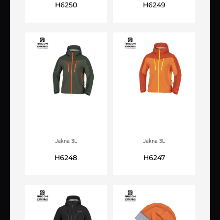
H6250
H6249
ženska, crna
tamnoplava
Jakna 3L
Jakna 3L
ARDON®ULTRITE®GO! kaki
ARDON®ULTRITE®GO!
H6248
H6247
narančasta