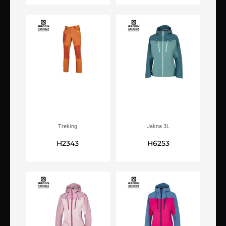
Treking
Jakna 3L
hlačeARDON®ULTRITE® GO!
ARDON®ULTRITE®GO!
H2343
H6253
narančaste
ženska, smaragdna