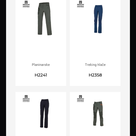
Planinarske
Treking hlače
hlačeARDON®ULTRITE® AIR
ženskeARDON®ULTRITE®
H2241
H2358
khaki
GO! plave