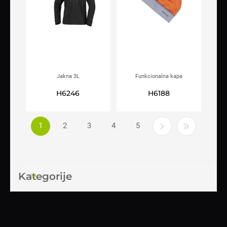
Jakna 3L
Funkcionalna kapa
ARDON®ULTRITE®GO! crna
ARDON®FX500 hi-vis
H6246
H6188
narančasta
1
2
3
4
5
Kategorije