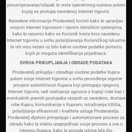
preusmjeravanje/izlazak te vrsta operativnog sustava putem
kojeg se pristupa navedenoj Internet trgovini.
Navedene informacije Prodavatelj koristi kako bi upravljao
svojom Internet trgovinom i njenim tehničkim rješenjima,
kako bi razumio kako se Korisnik kreće kroz navedenu
Internet trgovinu u svrhu poboljšavanja Korisničkog iskustva
te isti nisu vezani uz bilo kakve osobne podatke pomoću
kojih je moguća identifikacija pojedinaca.
SVRHA PRIKUPLJANJA I OBRADE PODATAKA
Prodavatelj prikuplja i obrađuje osobne podatke Kupca
putem svoje Internet trgovine u svrhu provođenja sigurne
provjere autentičnosti Kupaca koji pristupaju njegovoj
Internet trgovini, radi realizacije ugovora o kupnji robe kao i
eventualnih pravnih postupaka vezanih uz navedeno, dostave
robe Kupcu, komunikacije s Kupcem, istraživanja tržišta,
poboljšanja efikasnosti i kvalitete usluga Prodavatelja.
Prodavatelj dijelom primjenjuje i automatizirane procese za
obradu kako bi stalno unaprjeđivao svoje procese a sve u
interesu Kupaca, kako bi ponuda istima bila što