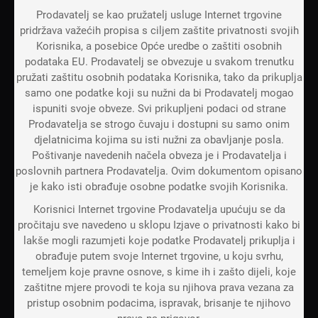
Prodavatelj se kao pružatelj usluge Internet trgovine
pridržava važećih propisa s ciljem zaštite privatnosti svojih
Korisnika, a posebice Opće uredbe o zaštiti osobnih
podataka EU. Prodavatelj se obvezuje u svakom trenutku
pružati zaštitu osobnih podataka Korisnika, tako da prikuplja
samo one podatke koji su nužni da bi Prodavatelj mogao
ispuniti svoje obveze. Svi prikupljeni podaci od strane
Prodavatelja se strogo čuvaju i dostupni su samo onim
djelatnicima kojima su isti nužni za obavljanje posla.
Poštivanje navedenih načela obveza je i Prodavatelja i
poslovnih partnera Prodavatelja. Ovim dokumentom opisano
je kako isti obrađuje osobne podatke svojih Korisnika.
Korisnici Internet trgovine Prodavatelja upućuju se da
pročitaju sve navedeno u sklopu Izjave o privatnosti kako bi
lakše mogli razumjeti koje podatke Prodavatelj prikuplja i
obrađuje putem svoje Internet trgovine, u koju svrhu,
temeljem koje pravne osnove, s kime ih i zašto dijeli, koje
zaštitne mjere provodi te koja su njihova prava vezana za
pristup osobnim podacima, ispravak, brisanje te njihovo