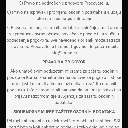
5) Pravo na podnošenje prigovora Prodavatelju,
6) Pravo na ispravak i promjenu osobnih podataka u slučaju
ako isti nisu potpuni ili točni
7) Pravo na brisanje osobnih podataka u slučajevima kao što
su prestanak svrhe obrade, povlačenje privole ili u slučaju
podnošenja prigovora. Sve navedeno Korisnik može zatražiti
izravno od Prodavatelja Internet trgovine i to putem maila
info@ardon.hr.
PRAVO NA PRIGOVOR
Ako unatoč svim poduzetim mjerama za zaštitu osobnih
podataka Korisnik smatra da ima osnove za prigovor, isti se
mora javiti na mail adresu službenika za zaštitu osobnih
podataka info@ardon.hr, ali naravno da isti imaju pravo i na
prijavu nadzornom tijelu Agencija za zaštitu osobnih
podataka.
SIGURNOSNE MJERE ZAŠTITE OSOBNIH PODATAKA
Prikupljeni podaci su u elektroničkom obliku i zaštićeni SSL
certifikatom koji enkriptira podatke i tako osigurava da se