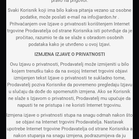
pravo na prigovor.
Svaki Korisnik koji ima bilo kakva pitanja vezano uz osobne
podatke, može poslati e-mail na info@ardon.hr .
Prihvaćanjem ove Izjave o privatnosti korištenjem Internet
trgovine Prodavatelja od strane Korisnika isti potvrđuje da je
pročitao, razumio te da se slaže s obradom osobnih
podataka kako je utvrđeno u ovoj Izjavi.
IZMJENA IZJAVE O PRIVATNOSTI
Ovu Izjavu o privatnosti, Prodavatelj može izmijeniti u bilo
kojem trenutku tako da na svojoj Internet trgovini objavi
izmijenjen tekst Izjave o privatnosti te sukladno tome,
Prodavatelj poziva Korisnike da povremeno pregledaju Izjavu
u slučaju da dođe do spomenutih izmjena. Ako se Korisnik
ne slaže s Izjavom o privatnosti, Prodavatelj mu upućuje da
napusti te ne pristupa i ne koristi Internet trgovinu.
Izmjena izjave o privatnosti stupa na snagu odmah nakon što
se objavi na Internet trgovini Prodavatelja. Nastavak
upotrebe Internet trgovine Prodavatelja od strane Korisnika a
nakon stupanja na snagu izmjena, podrazumijeva da ju