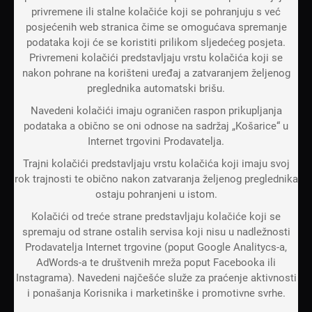
privremene ili stalne kolačiće koji se pohranjuju s već
posjećenih web stranica čime se omogućava spremanje
podataka koji će se koristiti prilikom sljedećeg posjeta.
Privremeni kolačići predstavljaju vrstu kolačića koji se
nakon pohrane na korišteni uređaj a zatvaranjem željenog
preglednika automatski brišu.
Navedeni kolačići imaju ograničen raspon prikupljanja
podataka a obično se oni odnose na sadržaj „Košarice“ u
Internet trgovini Prodavatelja.
Trajni kolačići predstavljaju vrstu kolačića koji imaju svoj
rok trajnosti te obično nakon zatvaranja željenog preglednika
ostaju pohranjeni u istom.
Kolačići od treće strane predstavljaju kolačiće koji se
spremaju od strane ostalih servisa koji nisu u nadležnosti
Prodavatelja Internet trgovine (poput Google Analitycs-a,
AdWords-a te društvenih mreža poput Facebooka ili
Instagrama). Navedeni najčešće služe za praćenje aktivnosti
i ponašanja Korisnika i marketinške i promotivne svrhe.