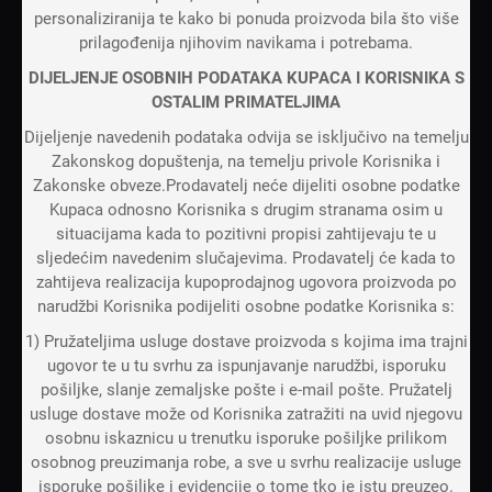
personaliziranija te kako bi ponuda proizvoda bila što više
prilagođenija njihovim navikama i potrebama.
DIJELJENJE OSOBNIH PODATAKA KUPACA I KORISNIKA S
OSTALIM PRIMATELJIMA
Dijeljenje navedenih podataka odvija se isključivo na temelju
Zakonskog dopuštenja, na temelju privole Korisnika i
Zakonske obveze.Prodavatelj neće dijeliti osobne podatke
Kupaca odnosno Korisnika s drugim stranama osim u
situacijama kada to pozitivni propisi zahtijevaju te u
sljedećim navedenim slučajevima. Prodavatelj će kada to
zahtijeva realizacija kupoprodajnog ugovora proizvoda po
narudžbi Korisnika podijeliti osobne podatke Korisnika s:
1) Pružateljima usluge dostave proizvoda s kojima ima trajni
ugovor te u tu svrhu za ispunjavanje narudžbi, isporuku
pošiljke, slanje zemaljske pošte i e-mail pošte. Pružatelj
usluge dostave može od Korisnika zatražiti na uvid njegovu
osobnu iskaznicu u trenutku isporuke pošiljke prilikom
osobnog preuzimanja robe, a sve u svrhu realizacije usluge
isporuke pošiljke i evidencije o tome tko je istu preuzeo.