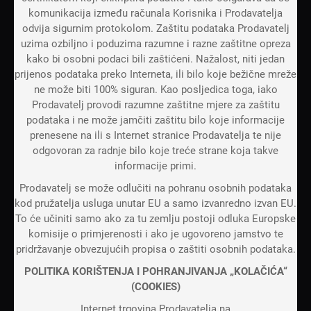
komunikacija između računala Korisnika i Prodavatelja
odvija sigurnim protokolom. Zaštitu podataka Prodavatelj
uzima ozbiljno i poduzima razumne i razne zaštitne opreza
kako bi osobni podaci bili zaštićeni. Nažalost, niti jedan
prijenos podataka preko Interneta, ili bilo koje bežične mreže
ne može biti 100% siguran. Kao posljedica toga, iako
Prodavatelj provodi razumne zaštitne mjere za zaštitu
podataka i ne može jamčiti zaštitu bilo koje informacije
prenesene na ili s Internet stranice Prodavatelja te nije
odgovoran za radnje bilo koje treće strane koja takve
informacije primi.
Prodavatelj se može odlučiti na pohranu osobnih podataka
kod pružatelja usluga unutar EU a samo izvanredno izvan EU.
To će učiniti samo ako za tu zemlju postoji odluka Europske
komisije o primjerenosti i ako je ugovoreno jamstvo te
pridržavanje obvezujućih propisa o zaštiti osobnih podataka.
POLITIKA KORIŠTENJA I POHRANJIVANJA „KOLAČIĆA“
(COOKIES)
Internet trgovina Prodavatelja na