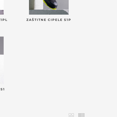
S1PL
ZAŠTITNE CIPELE S1P
 S1