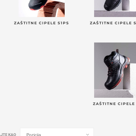
ZAŠTITNE CIPELE S1PS
ZAŠTITNE CIPELE 
ZAŠTITNE CIPELE
AJTE KAO