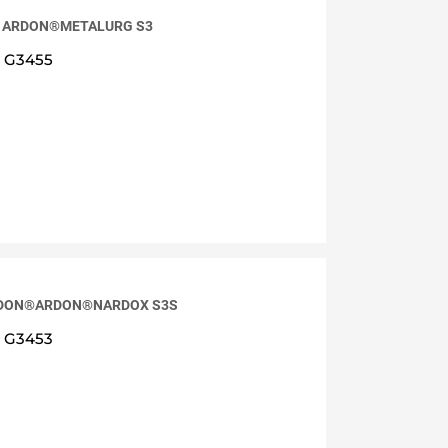
ela ARDON®METALURG S3
G3455
 ARDON®ARDON®NARDOX S3S
G3453