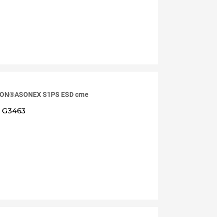
RDON®ASONEX S1PS ESD crne
G3463