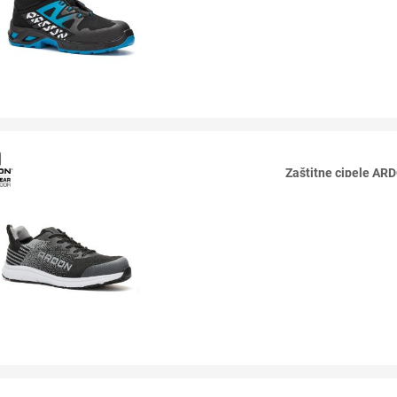
Zaštitne cipele A