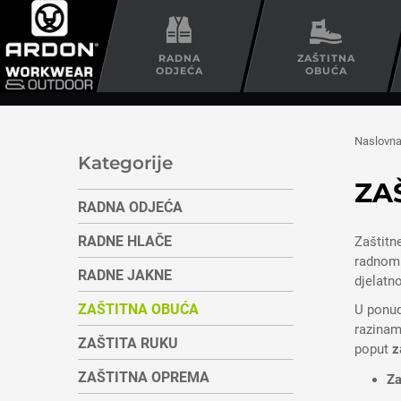
RADNA
ZAŠTITNA
ODJEĆA
OBUĆA
Naslovn
Kategorije
ZA
RADNA ODJEĆA
RADNE HLAČE
Zaštitne
radnom 
RADNE JAKNE
djelatno
ZAŠTITNA OBUĆA
U ponud
razinam
ZAŠTITA RUKU
poput
z
ZAŠTITNA OPREMA
Za