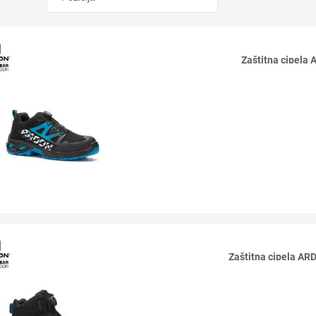
Zaštitna cipel
Zaštitna cipela 