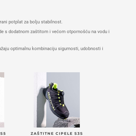
rani potplat za bolju stabilnost.
rde s dodatnom zaštitom i većom otpornošću na vodu i
pružaju optimalnu kombinaciju sigurnosti, udobnosti i
 S5
ZAŠTITNE CIPELE S3S