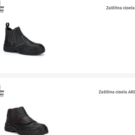
Zaštitna cip
Zaštitna cipela