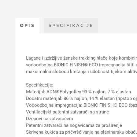
OPIS
SPECIFIKACIJE
Lagane i izdržljive ženske trekking hlače koje kombini
vodoodbojna BIONIC FINISH® ECO impregnacija štiti od 
maksimalnu slobodu kretanja i udobnost tijekom akti
Specifikacije:
Materijal: ADN®Polygoflex 93 % najlon, 7 % elastan
Dodatni materijal: 86 % najlon, 14 % elastan (ripstop o
Vodoodbojna impregnacija: BIONIC FINISH® ECO (be
Ventilacijski patentni zatvarači sa strane
Džepovi sa zatvaračem
Patentni zatvarači na nogavicama za proširenje
Skrivena kukica za pričvršćivanje na planinarsku obuć