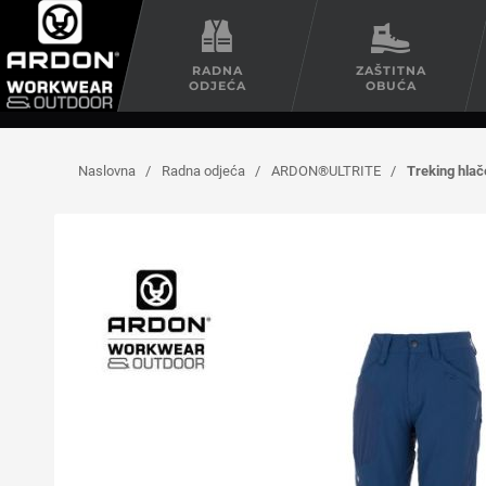
RADNA
ZAŠTITNA
ODJEĆA
OBUĆA
Naslovna
/
Radna odjeća
/
ARDON®ULTRITE
/
Treking hl