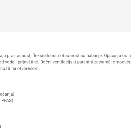
raju prozračnost, fleksibilnost i otpornost na habanje. Ojačanja od 
vode i prljavštine. Bočni ventilacijski patentni zatvarači omoguću
vnosti na otvorenom.
jačanja)
z PFAS)
u