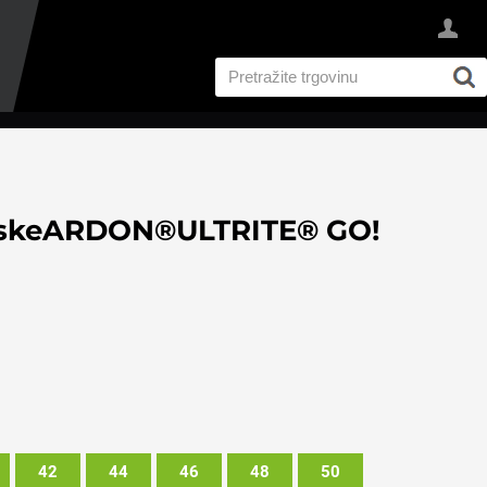
enskeARDON®ULTRITE® GO!
42
44
46
48
50