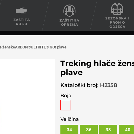
SEZONSKA I
ZAŠTITA
ZAŠTITNA
PROMO
RUKU
OPREMA
ODJEĆA
ače ženskeARDON®ULTRITE® GO! plave
Treking hlače ž
plave
Kataloški broj:
H2358
Boja
Veličina
34
36
38
40