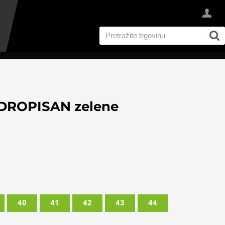
DROPISAN zelene
40
41
42
43
44