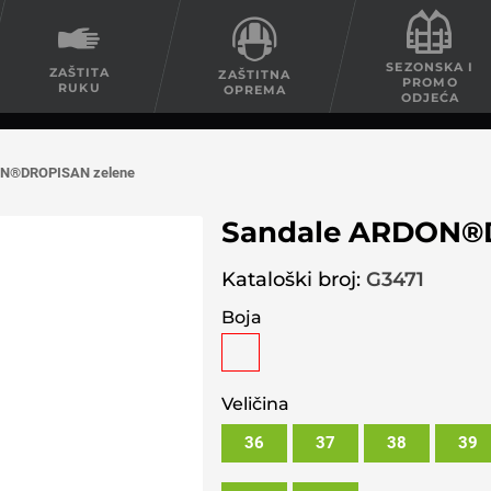
SEZONSKA I
ZAŠTITA
ZAŠTITNA
PROMO
RUKU
OPREMA
ODJEĆA
ON®DROPISAN zelene
Sandale ARDON®
Kataloški broj:
G3471
Boja
Veličina
36
37
38
39