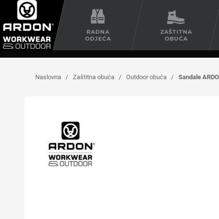
RADNA
ZAŠTITNA
ODJEĆA
OBUĆA
Naslovna
/
Zaštitna obuća
/
Outdoor obuća
/
Sandale ARD