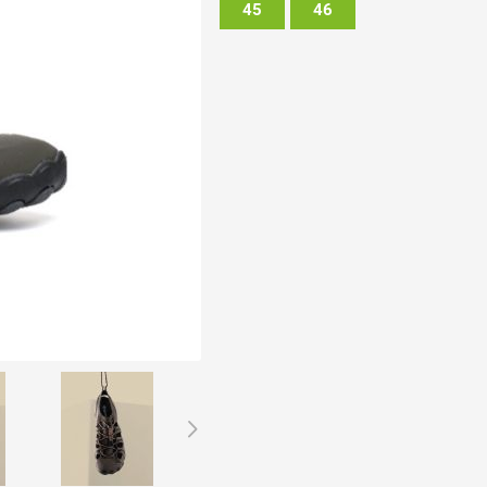
45
46