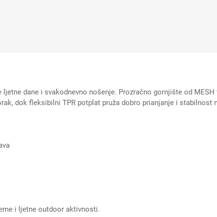
 ljetne dane i svakodnevno nošenje. Prozračno gornjište od MESH tek
k, dok fleksibilni TPR potplat pruža dobro prianjanje i stabilnost 
ava
me i ljetne outdoor aktivnosti.