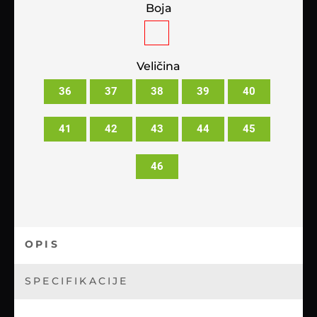
Boja
Veličina
36
37
38
39
40
41
42
43
44
45
46
OPIS
SPECIFIKACIJE