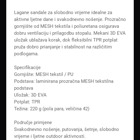
Lagane sandale za slobodno vrijeme idealne za
aktivne ljetne dane i svakodnevno nošenje. Prozračno
gornjište od MESH tekstila i poliuretana osigurava
dobru ventilaciju i prilagodbu stopalu. Mekani 3D EVA
uložak ublažava korak, dok fleksibilni TPR potplat
pruža dobro prianjanje i stabilnost na različitim
podlogama.
Specifikacije
Gornjište: MESH tekstil / PU
Podstava: laminirana prozračna MESH tekstilna
podstava
Uložak: 3D EVA
Potplat: TPR
Težina: 220 g (pola para, veličina 42)
Područje primjene
Svakodnevno nošenje, putovanja, šetnje, slobodno
vrijeme i ljetne outdoor aktivnosti.