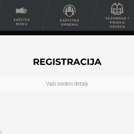
SEZONSKA I
ZAŠTITA
ZAŠTITNA
PROMO
RUKU
OPREMA
ODJEĆA
REGISTRACIJA
Vaši osobni detalji
o