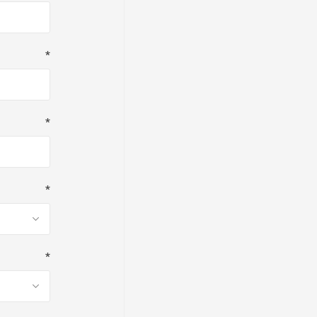
*
*
*
*