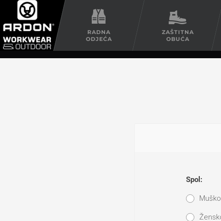
RADNA
ZAŠTITNA
ODJEĆA
OBUĆA
Spol:
Muško
Žensk