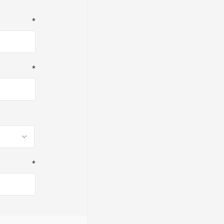
*
*
*