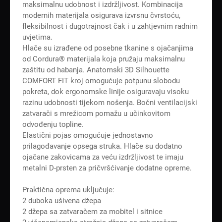
maksimalnu udobnost i izdržljivost. Kombinacija
modernih materijala osigurava izvrsnu čvrstoću,
fleksibilnost i dugotrajnost čak i u zahtjevnim radnim
uvjetima.
Hlače su izrađene od posebne tkanine s ojačanjima
od Cordura® materijala koja pružaju maksimalnu
zaštitu od habanja. Anatomski 3D Silhouette
COMFORT FIT kroj omogućuje potpunu slobodu
pokreta, dok ergonomske linije osiguravaju visoku
razinu udobnosti tijekom nošenja. Bočni ventilacijski
zatvarači s mrežicom pomažu u učinkovitom
odvođenju topline.
Elastični pojas omogućuje jednostavno
prilagođavanje opsega struka. Hlače su dodatno
ojačane zakovicama za veću izdržljivost te imaju
metalni D-prsten za pričvršćivanje dodatne opreme.
Praktična oprema uključuje:
2 duboka ušivena džepa
2 džepa sa zatvaračem za mobitel i sitnice