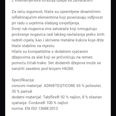
2 višenamjenska stražnja džepa sa zatvaračem
Za veću sigurnost, hlače su opremljene dinamičnim
reflektirajućim elementima koji povećavaju vidljivost
pri radu u uvjetima slabijeg osvjetljenja.
Donji rub nogavica ima zatvarače koji omogućuju
proširenje nogavica radi lakšeg navlačenja preko širih
radnih cipela, kao i skrivene metalne kukice koje drže
hlače stabilno na mjestu.
Hlače su kompatibilne s dodatnim ojačanim
džepovima za alat koji se pričvršćuju na remen
pomoću čičak-trake. Set dodatnih džepova može se
naručiti zasebno pod brojem H6260.
Specifikacija:
osnovni materijal: ADN®TEQTICORE 65 % poliester,
35 % pamuk
dodatni materijal: Tabiflex® 92 % najlon, 8 % elastan
ojačanja: Cordura® 100 % najlon
norma: EN ISO 13688:2013