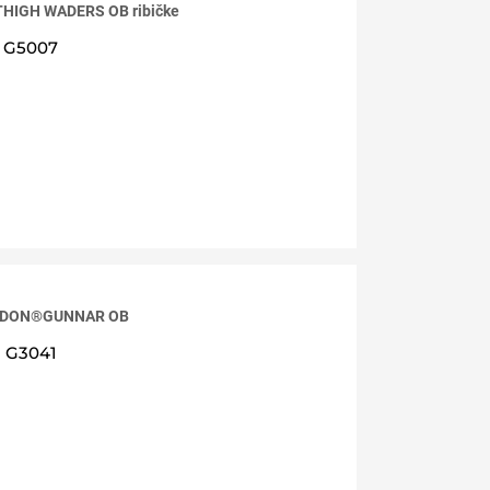
HIGH WADERS OB ribičke
G5007
RDON®GUNNAR OB
G3041