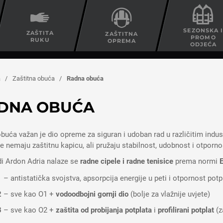
SEZONSKA 
ZAŠTITA
ZAŠTITNA
PROMO
RUKU
OPREMA
ODJEĆA
a
/
Zaštitna obuća
/
Radna obuća
DNA OBUĆA
buća važan je dio opreme za siguran i udoban rad u različitim industr
e nemaju zaštitnu kapicu, ali pružaju stabilnost, udobnost i otpor
i Ardon Adria nalaze se
radne cipele i radne tenisice
prema normi
1
– antistatička svojstva, apsorpcija energije u peti i otpornost potp
2
– sve kao O1 +
vodoodbojni gornji dio
(bolje za vlažnije uvjete)
3
– sve kao O2 +
zaštita od probijanja potplata
i
profilirani potplat
(z