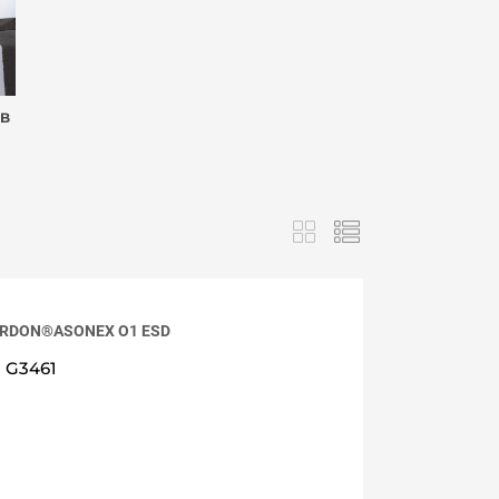
OB
 ARDON®ASONEX O1 ESD
G3461