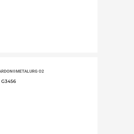
a ARDON®METALURG O2
G3456