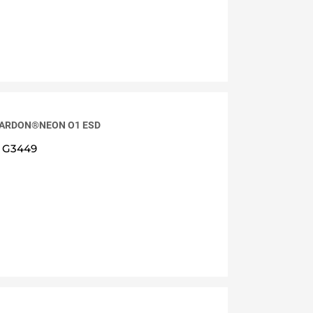
e ARDON®NEON O1 ESD
G3449