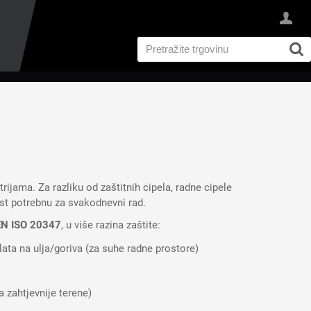
I
ijama. Za razliku od zaštitnih cipela, radne cipele
nost potrebnu za svakodnevni rad.
EN ISO 20347
, u više razina zaštite:
lata na ulja/goriva (za suhe radne prostore)
a zahtjevnije terene)