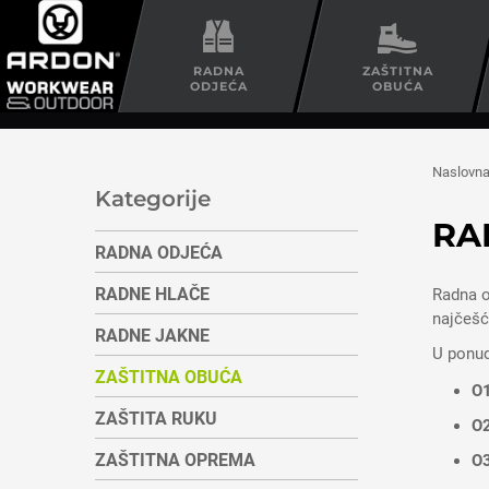
RADNA
ZAŠTITNA
ODJEĆA
OBUĆA
Naslovn
Kategorije
RA
RADNA ODJEĆA
RADNE HLAČE
Radna o
najčešć
RADNE JAKNE
U ponud
ZAŠTITNA OBUĆA
O
ZAŠTITA RUKU
O
ZAŠTITNA OPREMA
O