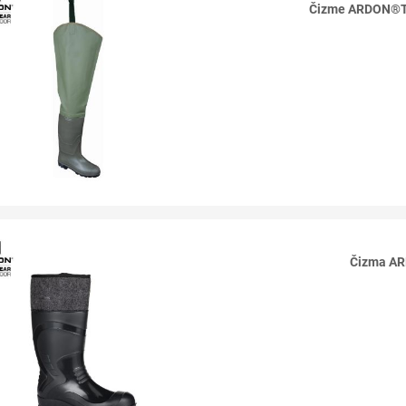
Čizme ARDON®T
Čizma A