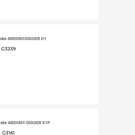
niske ARDON®DIGGER O1
G3239
 niske ARDON® DIGGER S1P
G3161