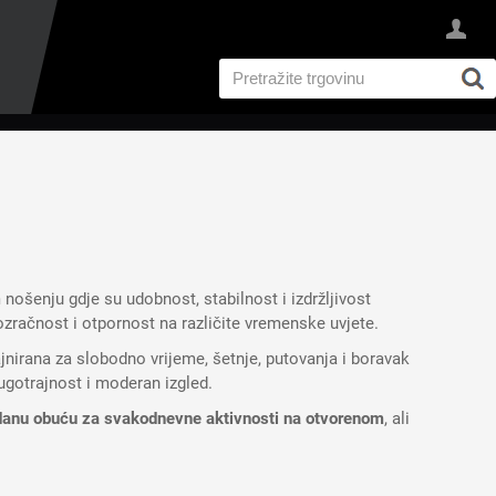
I
šenju gdje su udobnost, stabilnost i izdržljivost
ozračnost i otpornost na različite vremenske uvjete.
jnirana za slobodno vrijeme, šetnje, putovanja i boravak
dugotrajnost i moderan izgled.
danu obuću za svakodnevne aktivnosti na otvorenom
, ali