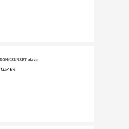
RDON®SUNSET plave
G3484