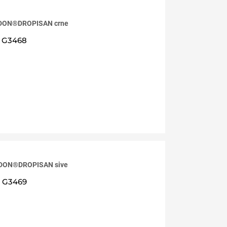
RDON®DROPISAN crne
G3468
RDON®DROPISAN sive
G3469