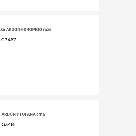
niske ARDON®DROPIGO roze
G3467
la ARDON®TOFANA crna
G3481