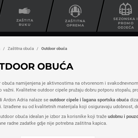
SEZONSKA 
ZAŠTITA
ZAŠTITNA
PROMO
RUKU
OPREMA
ODJEĆA
a
/
Zaštitna obuća
/
Outdoor obuća
TDOOR OBUĆA
 obuća namijenjena je aktivnostima na otvorenom i svakodnevnom no
 važni. Kvalitetne outdoor cipele pružaju dobru potporu stopalu, pr
i Ardon Adria nalaze se
outdoor cipele i lagana sportska obuća
diza
di. Izrađene su od kvalitetnih materijala koji osiguravaju udobnost, 
utdoor obuća idealan je izbor za korisnike koji traže
udobnu i pouz
gane radne zadatke gdje nije potrebna zaštitna kapica.