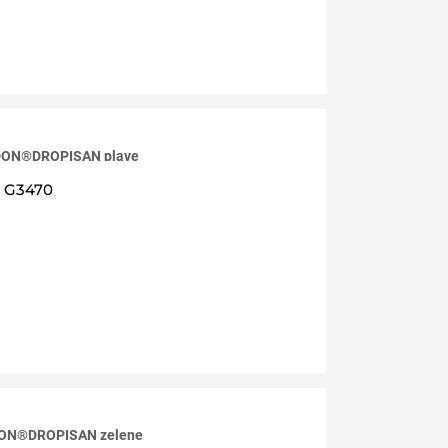
DON®DROPISAN plave
G3470
DON®DROPISAN zelene