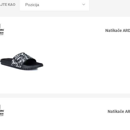
AJTE KAO
Natikače AR
Natikače A