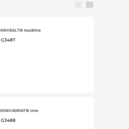
DON®BALTIK maskirne
G3487
RDON®ADRIATIK crne
G3488