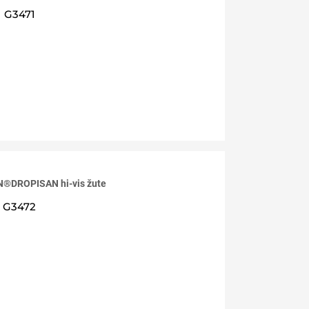
G3471
®DROPISAN hi-vis žute
G3472