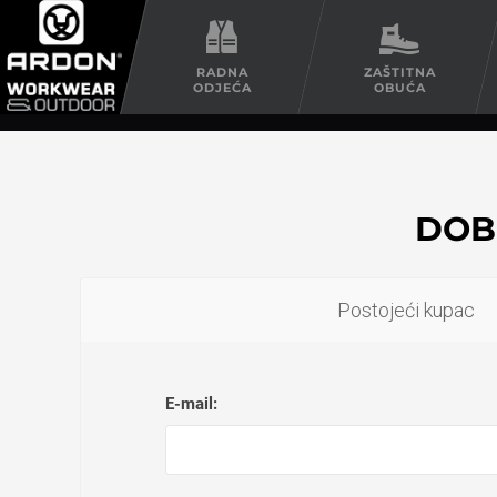
RADNA
ZAŠTITNA
ODJEĆA
OBUĆA
DOB
Postojeći kupac
E-mail: