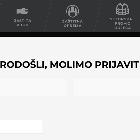
SEZONSKA I
ZAŠTITA
ZAŠTITNA
PROMO
RUKU
OPREMA
ODJEĆA
RODOŠLI, MOLIMO PRIJAVITE