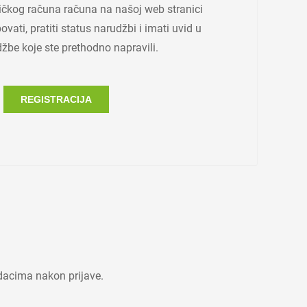
ičkog računa računa na našoj web stranici
vati, pratiti status narudžbi i imati uvid u
žbe koje ste prethodno napravili.
REGISTRACIJA
dacima nakon prijave.