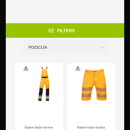
FILTERS
Radne hlače farmer
Radne hlače kratke