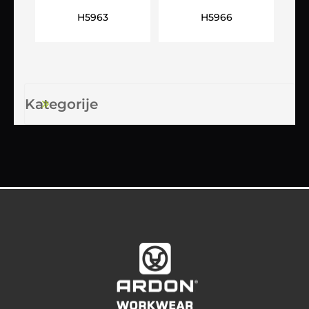
ARDON®SIGNAL+
ARDON®SIGNAL+
H5963
H5966
narančaste
narančasto-crne
Kategorije