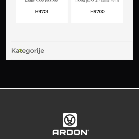
Radne hlače klasične
Radna jakna ARDON®R8ED+
ARDON®R8ED+ plave
plava
H9701
H9700
Kategorije