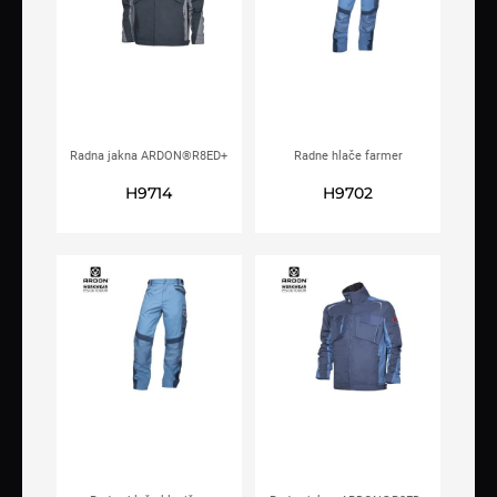
Radna jakna ARDON®R8ED+
Radne hlače farmer
crna
ARDON®R8ED+ plave
H9714
H9702