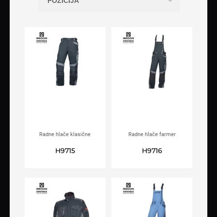
Radne hlače klasične
Radne hlače farmer
ARDON®R8ED+ crne
ARDON®R8ED+ crne
H9715
H9716