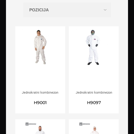
Jednokratni kombinezon
Jednokratni kombinezon
Tyvek classic xpert
ARDON®WeesafePro
H9001
H9097