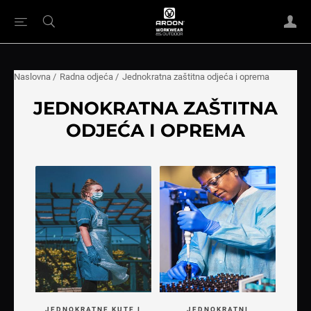
Naslovna
/
Radna odjeća
/
Jednokratna zaštitna odjeća i oprema
JEDNOKRATNA ZAŠTITNA
ODJEĆA I OPREMA
JEDNOKRATNE KUTE I
JEDNOKRATNI