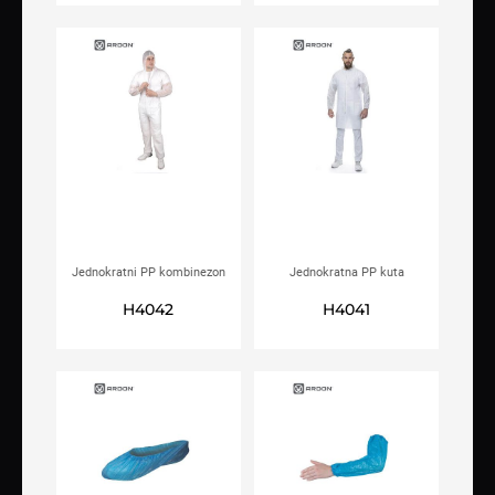
Jednokratni PP kombinezon
Jednokratna PP kuta
ARDON®ANDREW
ARDON®PEPE
H4042
H4041