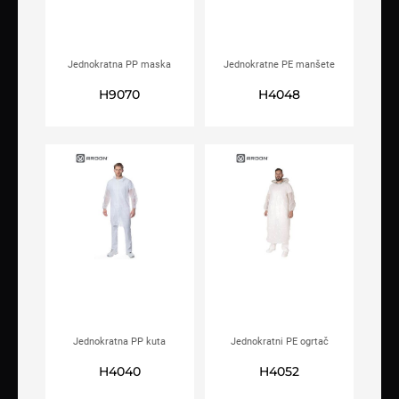
Jednokratna PP maska
Jednokratne PE manšete
ARDON®ASTROCAP bijela
ARDON®SKIN bijele
H9070
H4048
Jednokratna PP kuta
Jednokratni PE ogrtač
ARDON®SYLVIE
ARDON®MIKE
H4040
H4052