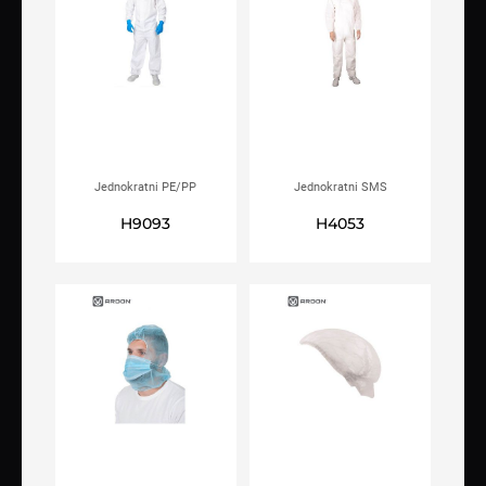
Jednokratni PE/PP
Jednokratni SMS
kombinezon
kombinezon ARDON®GUARD
H9093
H4053
ARDON®MaxShield