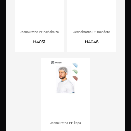
Jednokratne PE navlaka za
Jednokratna PE manšete
cipele ARDON®LUKE
ARDON®SKIN plave
H4051
H4048
Jednokratna PP kapa
ARDON®INA