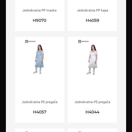
Jednokratna PP maska
Jednokratna PP kapa
ARDON®ASTROCAP plava
ARDON®INA bijela
H9070
H4059
Jednokratna PE pregača
Jednokratna PE pregača
ARDON®LAURA plava
ARDON®LAURA
H4057
H4044