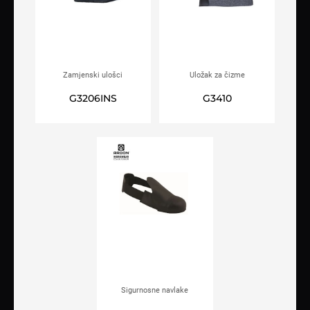
Zamjenski ulošci
Uložak za čizme
ARDON®FREEZE
ARDON®39INS
G3206INS
G3410
Sigurnosne navlake
ARDON®DRUM