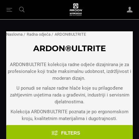
Naslovna
/
Radna odjeća
/
ARDON®ULTRITE
ARDON®ULTRITE
ARDON®ULTRITE kolekcija radne odjeće dizajnirana je za
profesionalce koji traže maksimalnu udobnost, izdržljivost i
moderan dizajn.
U ponudi se nalaze radne hlače koje su prilagođene
zahtjevnim uvjetima rada u građevini, industriji i servisnim
djelatnostima.
Kolekcija ARDON®ULTRITE poznata je po ergonomskom
kroju, kvalitetnim materijalima i dugotrajnosti.
FILTERS