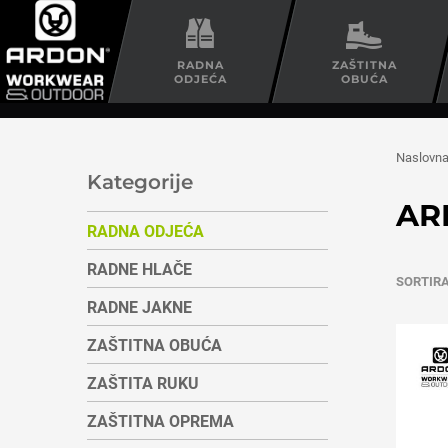
RADNA
ZAŠTITNA
ODJEĆA
OBUĆA
Naslovn
Kategorije
AR
RADNA ODJEĆA
RADNE HLAČE
SORTIR
RADNE JAKNE
ZAŠTITNA OBUĆA
ZAŠTITA RUKU
ZAŠTITNA OPREMA