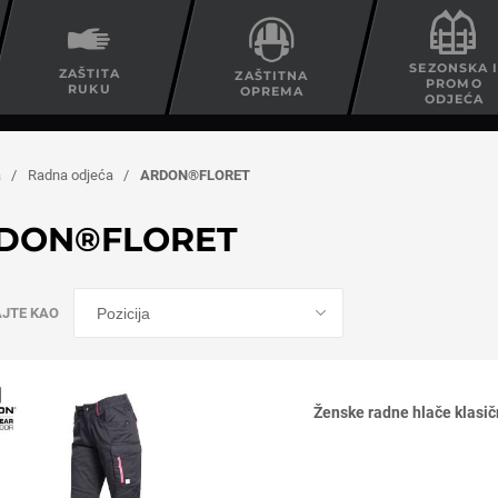
SEZONSKA 
ZAŠTITA
ZAŠTITNA
PROMO
RUKU
OPREMA
ODJEĆA
a
/
Radna odjeća
/
ARDON®FLORET
DON®FLORET
AJTE KAO
Ženske radne hlače klas