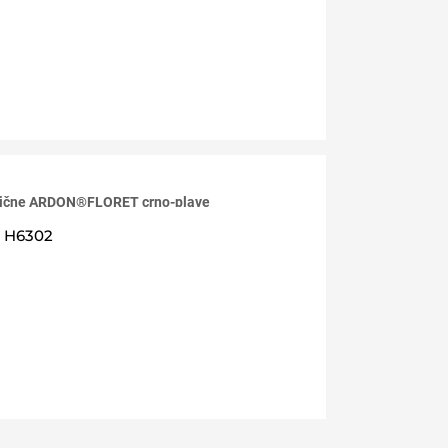
asične ARDON®FLORET crno-plave
H6302