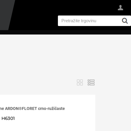
I
ične ARDON®FLORET crno-ružičaste
H6301