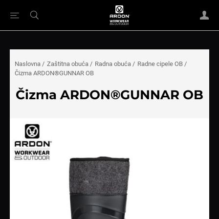
Naslovna
/
Zaštitna obuća
/
Radna obuća
/
Radne cipele OB
/
Čizma ARDON®GUNNAR OB
Čizma ARDON®GUNNAR OB