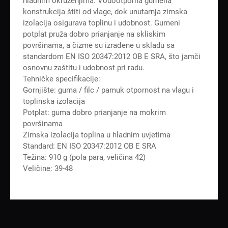
hladnim okruženjima. Vodootporna gumena
konstrukcija štiti od vlage, dok unutarnja zimska
izolacija osigurava toplinu i udobnost. Gumeni
potplat pruža dobro prianjanje na skliskim
površinama, a čizme su izrađene u skladu sa
standardom EN ISO 20347:2012 OB E SRA, što jamči
osnovnu zaštitu i udobnost pri radu.
Tehničke specifikacije:
Gornjište: guma / filc / pamuk otpornost na vlagu i
toplinska izolacija
Potplat: guma dobro prianjanje na mokrim
površinama
Zimska izolacija toplina u hladnim uvjetima
Standard: EN ISO 20347:2012 OB E SRA
Težina: 910 g (pola para, veličina 42)
Veličine: 39-48