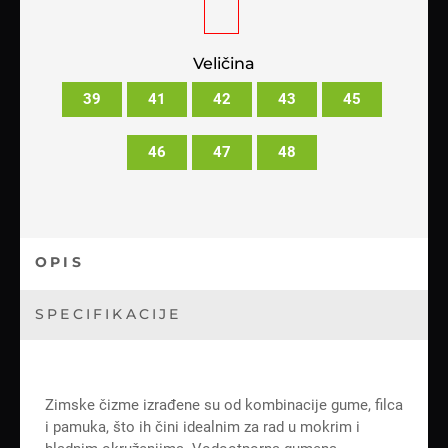
Veličina
39
41
42
43
45
46
47
48
OPIS
SPECIFIKACIJE
Zimske čizme izrađene su od kombinacije gume, filca
i pamuka, što ih čini idealnim za rad u mokrim i